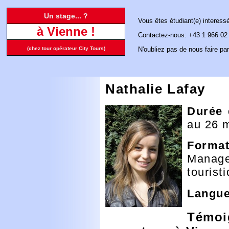
Un stage... ?
Vous êtes étudiant(e) interess
à Vienne !
Contactez-nous: +43 1 966 02
(chez tour opérateur City Tours)
N'oubliez pas de nous faire par
Nathalie Lafay
Durée 
au 26 
Format
Manag
tourist
Langue
Témoi