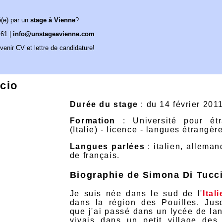
é(e) par un
stage à Vienne
?
 61 |
info@unstageavienne.com
venir CV et lettre de candidature!
cio
Durée du stage
: du 14 février 201
Formation
: Université pour ét
(Italie) - licence - langues étrangèr
Langues parlées
: italien, alleman
de français.
Biographie de Simona Di Tucc
Je suis née dans le sud de l'
Itali
dans la région des Pouilles. Jus
que j'ai passé dans un lycée de la
vivais dans un petit village des