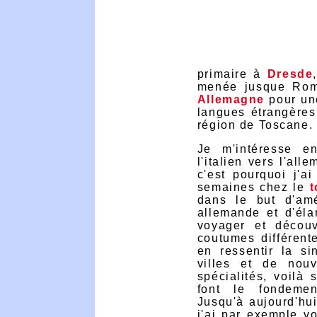
primaire à
Dresde
menée jusque Rome,
Allemagne
pour une
langues étrangères
région de Toscane.
Je m'intéresse e
l'italien vers l'all
c'est pourquoi j'a
semaines chez le
t
dans le but d'amé
allemande et d'éla
voyager et découv
coutumes différent
en ressentir la si
villes et de nouv
spécialités, voilà
font le fondemen
Jusqu'à aujourd'hui
j'ai par exemple v