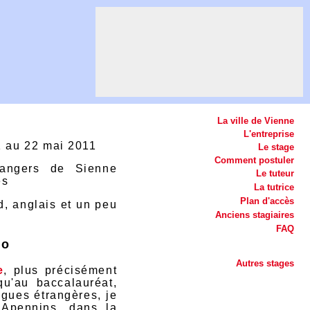
La ville de Vienne
L'entreprise
1 au 22 mai 2011
Le stage
Comment postuler
rangers de Sienne
Le tuteur
es
La tutrice
Plan d'accès
d, anglais et un peu
Anciens stagiaires
FAQ
io
Autres stages
e
, plus précisément
qu'au baccalauréat,
ngues étrangères, je
 Apennins, dans la