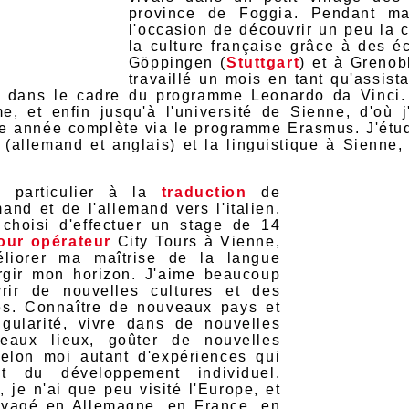
province de Foggia. Pendant ma 
l'occasion de découvrir un peu la 
la culture française grâce à des é
Göppingen (
Stuttgart
) et à Grenobl
travaillé un mois en tant qu'assis
, dans le cadre du programme Leonardo da Vinci.
 et enfin jusqu'à l'université de Sienne, d'où 
 année complète via le programme Erasmus. J'étud
 (allemand et anglais) et la linguistique à Sienne,
n particulier à la
traduction
de
emand et de l'allemand vers l'italien,
i choisi d'effectuer un stage de 14
our opérateur
City Tours à Vienne,
liorer ma maîtrise de la langue
rgir mon horizon. J'aime beaucoup
rir de nouvelles cultures et des
es. Connaître de nouveaux pays et
ngularité, vivre dans de nouvelles
eaux lieux, goûter de nouvelles
 selon moi autant d'expériences qui
t du développement individuel.
, je n'ai que peu visité l'Europe, et
oyagé en Allemagne, en France, en